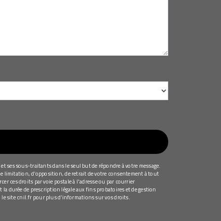
et ses sous-traitants dans le seul but de répondre à votre message.
e limitation, d’opposition, de retrait de votre consentement à tout
r ces droits par voie postale à l'adresse ou par courrier
la durée de prescription légale aux fins probatoires et de gestion
 le site cnil.fr pour plus d’informations sur vos droits.