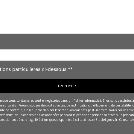
deau des cookies
tions particulières ci-dessous **
ENVOYER
de vous contacter et sont enregistrées dans un fichier informatisé. Elles sont destinées à 
uivants: . Vous disposez de droits d’accès, de rectification, d’effacement, de portabilité, d
té de contrôle, ainsi que d’organiser le sort de vos données post-mortem. Vous pouvez exerce
re demandé. Nous conservons vos données pendant la période de prise de contact puis pendant 
opposition au démarchage téléphonique, disponible à cette adresse:
Bloctel.gouv.fr
. Consultez