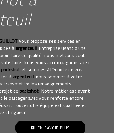
teuil
 GUILLOT
vous propose ses services en
abitez à
argenteuil
. Entreprise usant d’une
avoir-faire de qualité, nous mettons tout
 satisfaire. Nous vous accompagnons ainsi
e
packshot
et sommes à l’écoute de vos
itez à
argenteuil
, nous sommes à votre
us transmettre les renseignements
 projet de
packshot
. Notre métier est avant
et le partager avec vous renforce encore
éussir. Toute notre équipe est qualifiée et
té et rigueur.
EN SAVOIR PLUS