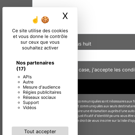
X
Masquer le ban
Ce site utilise des cookies
et vous donne le contrôle
sur ceux que vous
Combien font un plus huit
souhaitez activer
Nos partenaires
(17)
En cochant cette case, j'accepte les condi
APIs
Autre
Mesure d'audience
Régies publicitaires
Réseaux sociaux
** Les données personnelles communiquées sont nécessaires aux fins 
Support
Les données collectées seront communiquées aux seuls destinataires s
Vidéos
moment et du droit d’introduire une réclamation auprès d’une autori
électronique à l'adresse . Un justificatif d'identité pourra vous êt
des contentieux. Vous avez le droit de vous inscrire sur la liste d'
Tout accepter