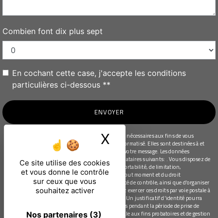
Combien font dix plus sept
En cochant cette case, j'accepte les conditions
particulières ci-dessous **
ENVOYER
X
Masquer le ban
** Les données personnelles communiquées sont nécessaires aux fins de vous
contacter et sont enregistrées dans un fichier informatisé. Elles sont destinées à et
ses sous-traitants dans le seul but de répondre à votre message. Les données
collectées seront communiquées aux seuls destinataires suivants: . Vous disposez de
Ce site utilise des cookies
droits d’accès, de rectification, d’effacement, de portabilité, de limitation,
et vous donne le contrôle
d’opposition, de retrait de votre consentement à tout moment et du droit
sur ceux que vous
d’introduire une réclamation auprès d’une autorité de contrôle, ainsi que d’organiser
le sort de vos données post-mortem. Vous pouvez exercer ces droits par voie postale à
souhaitez activer
l'adresse ou par courrier électronique à l'adresse . Un justificatif d'identité pourra
vous être demandé. Nous conservons vos données pendant la période de prise de
contact puis pendant la durée de prescription légale aux fins probatoires et de gestion
Nos partenaires
(3)