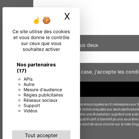
X
Masquer le ban
Ce site utilise des cookies
et vous donne le contrôle
sur ceux que vous
Combien font dix plus deux
souhaitez activer
Nos partenaires
(17)
En cochant cette case, j'accepte les condi
APIs
Autre
Mesure d'audience
Régies publicitaires
Réseaux sociaux
** Les données personnelles communiquées sont nécessaires aux fins 
Support
Les données collectées seront communiquées aux seuls destinataires s
Vidéos
moment et du droit d’introduire une réclamation auprès d’une autori
électronique à l'adresse . Un justificatif d'identité pourra vous êt
des contentieux. Vous avez le droit de vous inscrire sur la liste d'
Tout accepter