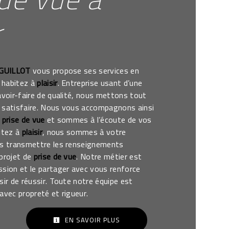
r
 GUILLOT
vous propose ses services en
s habitez à
plaisir
. Entreprise usant d’une
avoir-faire de qualité, nous mettons tout
 satisfaire. Nous vous accompagnons ainsi
e
prise de vue
et sommes à l’écoute de vos
itez à
plaisir
, nous sommes à votre
us transmettre les renseignements
 projet de
prise de vue
. Notre métier est
ssion et le partager avec vous renforce
sir de réussir. Toute notre équipe est
e avec propreté et rigueur.
EN SAVOIR PLUS