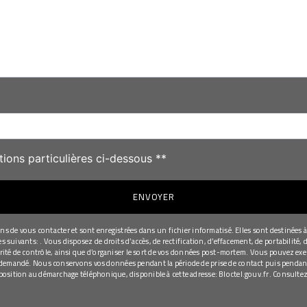
deau des cookies
tions particulières ci-dessous **
ENVOYER
de vous contacter et sont enregistrées dans un fichier informatisé. Elles sont destinées à 
uivants: . Vous disposez de droits d’accès, de rectification, d’effacement, de portabilité, d
té de contrôle, ainsi que d’organiser le sort de vos données post-mortem. Vous pouvez exerce
re demandé. Nous conservons vos données pendant la période de prise de contact puis pendant 
opposition au démarchage téléphonique, disponible à cette adresse:
Bloctel.gouv.fr
. Consultez