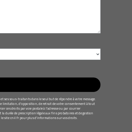
et ses sous-traitants dans le seul but de répondre à votre message.
e limitation, d’opposition, de retrait de votre consentement à tout
r ces droits par voie postale à l'adresse ou par courrier
la durée de prescription légale aux fins probatoires et de gestion
 le site cnil.fr pour plus d’informations sur vos droits.