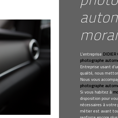
autom
morain
L’entreprise
DIDIER
photographe automo
Entreprise usant d’u
qualité, nous metton
Nous vous accompagn
photographe automo
Si vous habitez à
mo
disposition pour vo
nécessaires à votre
métier est avant to
renforce encore plus