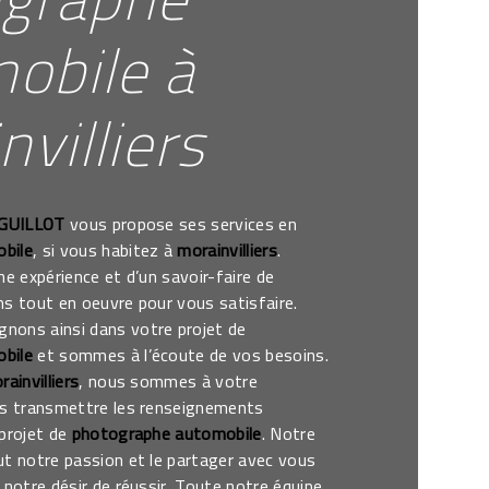
obile à
villiers
 GUILLOT
vous propose ses services en
bile
, si vous habitez à
morainvilliers
.
ne expérience et d’un savoir-faire de
s tout en oeuvre pour vous satisfaire.
ons ainsi dans votre projet de
bile
et sommes à l’écoute de vos besoins.
rainvilliers
, nous sommes à votre
us transmettre les renseignements
 projet de
photographe automobile
. Notre
ut notre passion et le partager avec vous
 notre désir de réussir. Toute notre équipe