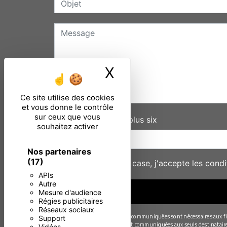
X
Masquer le ban
Ce site utilise des cookies
et vous donne le contrôle
sur ceux que vous
Combien font cinq plus six
souhaitez activer
Nos partenaires
(17)
En cochant cette case, j'accepte les condi
APIs
Autre
Mesure d'audience
Régies publicitaires
Réseaux sociaux
** Les données personnelles communiquées sont nécessaires aux fins 
Support
Les données collectées seront communiquées aux seuls destinataires s
Vidéos