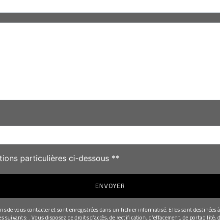
deau des cookies
tions particulières ci-dessous **
ENVOYER
de vous contacter et sont enregistrées dans un fichier informatisé. Elles sont destinées à 
uivants: . Vous disposez de droits d’accès, de rectification, d’effacement, de portabilité, d