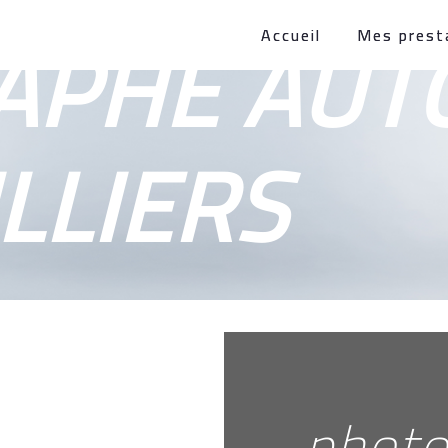
APHE AUT
Accueil
Mes prest
LLIERS
phot