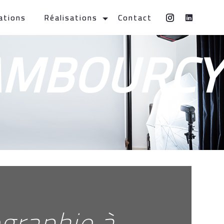
ations
Réalisations
Contact
AMBOURCY
graphie à