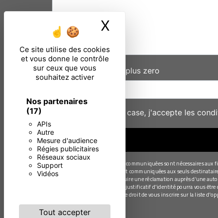
X
Masquer le ban
Ce site utilise des cookies
et vous donne le contrôle
sur ceux que vous
Combien font deux plus zero
souhaitez activer
Nos partenaires
(17)
En cochant cette case, j'accepte les condi
APIs
Autre
Mesure d'audience
Régies publicitaires
Réseaux sociaux
** Les données personnelles communiquées sont nécessaires aux fins 
Support
Les données collectées seront communiquées aux seuls destinataires s
Vidéos
moment et du droit d’introduire une réclamation auprès d’une autori
électronique à l'adresse . Un justificatif d'identité pourra vous êt
des contentieux. Vous avez le droit de vous inscrire sur la liste d'
Tout accepter