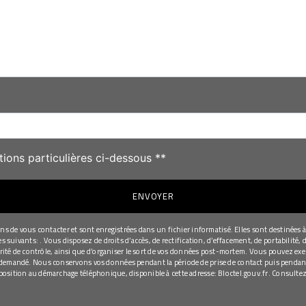
deau des cookies
tions particulières ci-dessous **
ENVOYER
de vous contacter et sont enregistrées dans un fichier informatisé. Elles sont destinées à 
uivants: . Vous disposez de droits d’accès, de rectification, d’effacement, de portabilité, d
té de contrôle, ainsi que d’organiser le sort de vos données post-mortem. Vous pouvez exerce
re demandé. Nous conservons vos données pendant la période de prise de contact puis pendant 
opposition au démarchage téléphonique, disponible à cette adresse:
Bloctel.gouv.fr
. Consultez