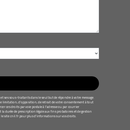
et ses sous-traitants dans le seul but de répondre à votre message.
e limitation, d’opposition, de retrait de votre consentement à tout
r ces droits par voie postale à l'adresse ou par courrier
la durée de prescription légale aux fins probatoires et de gestion
 le site cnil.fr pour plus d’informations sur vos droits.