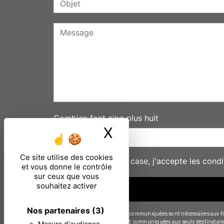
Combien font cinq plus huit
X
Masquer le ban
Ce site utilise des cookies
En cochant cette case, j'accepte les condi
et vous donne le contrôle
sur ceux que vous
souhaitez activer
Nos partenaires
(3)
** Les données personnelles communiquées sont nécessaires aux fins 
Les données collectées seront communiquées aux seuls destinataires s
Mesure d'audience