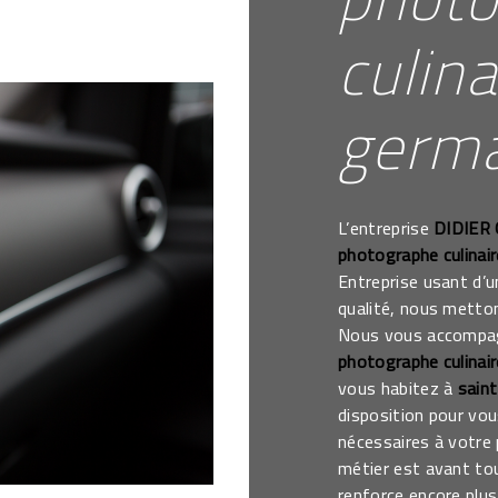
culina
germa
L’entreprise
DIDIER
photographe culinair
Entreprise usant d’u
qualité, nous metton
Nous vous accompagn
photographe culinair
vous habitez à
saint
disposition pour vo
nécessaires à votre
métier est avant to
renforce encore plus