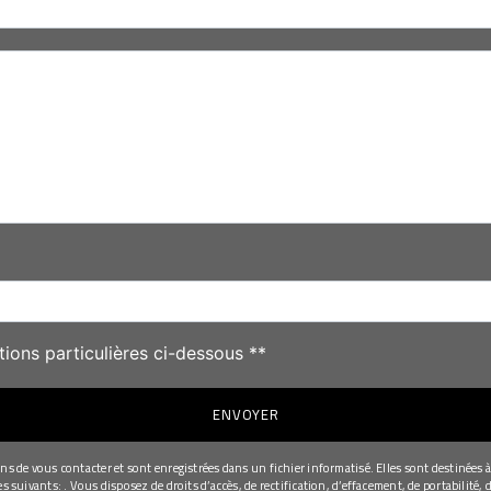
deau des cookies
tions particulières ci-dessous **
ENVOYER
de vous contacter et sont enregistrées dans un fichier informatisé. Elles sont destinées à 
uivants: . Vous disposez de droits d’accès, de rectification, d’effacement, de portabilité, d