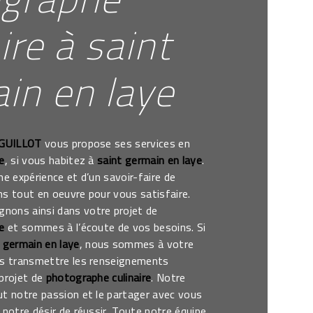
ire à saint
in en laye
 GUILLOT
vous propose ses services en
e
, si vous habitez à
saint germain en laye
.
ne expérience et d’un savoir-faire de
s tout en oeuvre pour vous satisfaire.
ons ainsi dans votre projet de
e
et sommes à l’écoute de vos besoins. Si
 germain en laye
, nous sommes à votre
us transmettre les renseignements
 projet de
photographe culinaire
. Notre
ut notre passion et le partager avec vous
 notre désir de réussir. Toute notre équipe