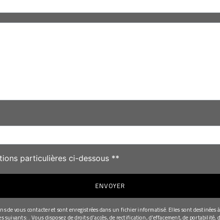
deau des cookies
tions particulières ci-dessous **
ENVOYER
de vous contacter et sont enregistrées dans un fichier informatisé. Elles sont destinées à 
uivants: . Vous disposez de droits d’accès, de rectification, d’effacement, de portabilité, d