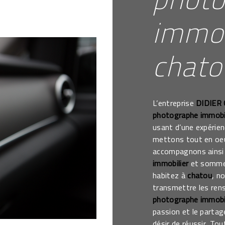
immob
chato
L’entreprise
DIDIER
photographe immobil
usant d’une expérien
mettons tout en oeu
accompagnons ainsi 
immobilier
et sommes
habitez à
chatou
, n
transmettre les ren
photographe immobil
passion et le partag
désir de réussir. Tou