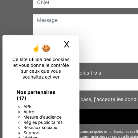
X
Masquer le ban
Ce site utilise des cookies
et vous donne le contrôle
sur ceux que vous
Combien font deux plus trois
souhaitez activer
Nos partenaires
(17)
En cochant cette case, j'accepte les condi
APIs
Autre
Mesure d'audience
Régies publicitaires
Réseaux sociaux
** Les données personnelles communiquées sont nécessaires aux fins 
Support
Les données collectées seront communiquées aux seuls destinataires s
Vidéos