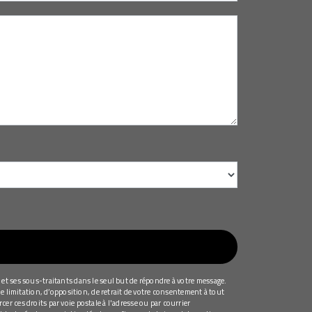
et ses sous-traitants dans le seul but de répondre à votre message.
e limitation, d’opposition, de retrait de votre consentement à tout
r ces droits par voie postale à l'adresse ou par courrier