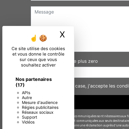
X
Masquer le ban
Ce site utilise des cookies
et vous donne le contrôle
sur ceux que vous
Combien font quatre plus zero
souhaitez activer
Nos partenaires
(17)
En cochant cette case, j'accepte les condi
APIs
Autre
Mesure d'audience
Régies publicitaires
Réseaux sociaux
** Les données personnelles communiquées sont nécessaires aux fins 
Support
Les données collectées seront communiquées aux seuls destinataires s
Vidéos
moment et du droit d’introduire une réclamation auprès d’une autori