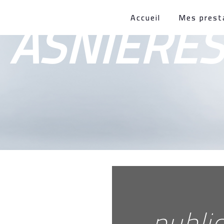
É ASNIERE
Accueil
Mes prest
public