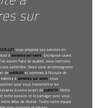
res sur
 GUILLOT
vous propose ses services en
bitez à
asnieres sur seine
. Entreprise usant
d’un savoir-faire de qualité, nous mettons
 vous satisfaire. Nous vous accompagnons
jet de
publicité
et sommes à l’écoute de
s habitez à
asnieres sur seine
, nous
osition pour vous transmettre les
ssaires à votre projet de
publicité
. Notre
ut notre passion et le partager avec vous
 notre désir de réussir. Toute notre équipe
aille avec propreté et rigueur.