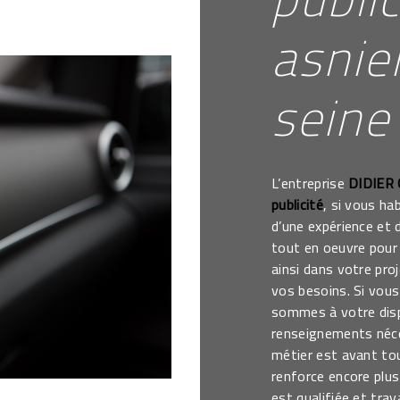
asnie
seine
L’entreprise
DIDIER
publicité
, si vous ha
d’une expérience et 
tout en oeuvre pour
ainsi dans votre pro
vos besoins. Si vou
sommes à votre disp
renseignements néce
métier est avant to
renforce encore plus
est qualifiée et trav