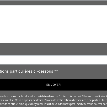
deau des cookies
tions particulières ci-dessous **
ENVOYER
de vous contacter et sont enregistrées dans un fichier informatisé. Elles sont destinées à 
uivants: . Vous disposez de droits d’accès, de rectification, d’effacement, de portabilité, d
té de contrôle, ainsi que d’organiser le sort de vos données post-mortem. Vous pouvez exerce